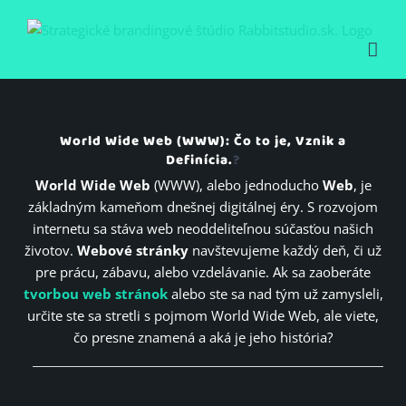
Skip
to
content
World Wide Web (WWW): Čo to je, Vznik a
Definícia.
?
World Wide Web
(WWW), alebo jednoducho
Web
, je
základným kameňom dnešnej digitálnej éry. S rozvojom
internetu sa stáva web neoddeliteľnou súčasťou našich
životov.
Webové stránky
navštevujeme každý deň, či už
pre prácu, zábavu, alebo vzdelávanie. Ak sa zaoberáte
tvorbou web stránok
alebo ste sa nad tým už zamysleli,
určite ste sa stretli s pojmom World Wide Web, ale viete,
čo presne znamená a aká je jeho história?