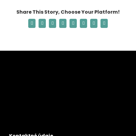
Share This Story, Choose Your Platform!
Facebook
X
Reddit
LinkedIn
Tumblr
Pinterest
Vk
Email
Kontaktné údaje