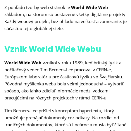
Z pohľadu tvorby web stránok je
World Wide We
b
základom, na ktorom sú postavené všetky digitálne projekty.
Každý webový projekt, bez ohľadu na veľkosť a zameranie, je
súčasťou tejto globálnej siete.
Vznik World Wide Webu
World Wide Web
vznikol v roku 1989, keď britský fyzik a
počítačový vedec Tim Berners-Lee pracoval v CERN-e,
Európskom laboratóriu pre časticovú fyziku vo Švajčiarsku.
Pôvodná myšlienka webu bola veľmi jednoduchá – vytvoriť
spôsob, ako ľahko zdieľať informácie medzi vedcami
pracujúcimi na rôznych projektoch v rámci CERN-u.
Tim Berners-Lee prišiel s konceptom hypertextu, ktorý
umožňuje prepájať dokumenty cez odkazy. Na rozdiel od
tradičných dokumentov, ktoré sú lineárne a musia byť čítané