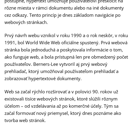
postupne, hypertext umožňuje používateľovi preskočiť na
rôzne miesta v rámci dokumentu alebo na iné dokumenty
cez odkazy. Tento princíp je dnes základom navigácie po
webových stránkach.
Prvý návrh webu vznikol v roku 1990 a o rok neskôr, v roku
1991, bol World Wide Web oficiálne spustený. Prvá webová
stránka bola jednoduchá a poskytovala informácie o tom,
ako funguje web, a bola prístupná len pre obmedzený počet
používateľov. Berners-Lee vytvoril aj prvý webový
prehliadač, ktorý umožňoval používateľom prehliadať a
zobrazovať hypertextové dokumenty.
Web sa začal rýchlo rozširovať a v polovici 90. rokov už
existovali tisíce webových stránok, ktoré slúžili rôznym
účelom – od vzdelávania až po komerčné účely. Tým sa
začal formovať nový priemysel, ktorý dnes poznáme ako
tvorba web stránok.