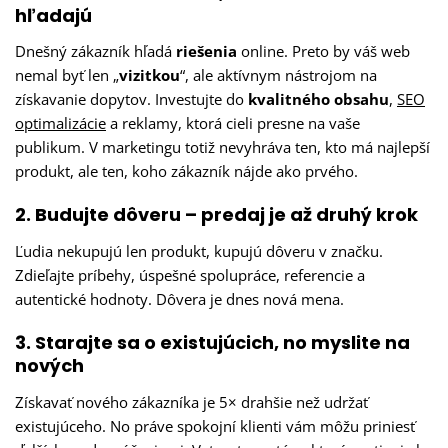
hľadajú
Dnešný zákazník hľadá
riešenia
online. Preto by váš web
nemal byť len „
vizitkou
“, ale aktívnym nástrojom na
získavanie dopytov. Investujte do
kvalitného obsahu
,
SEO
optimalizácie
a reklamy, ktorá cieli presne na vaše
publikum. V marketingu totiž nevyhráva ten, kto má najlepší
produkt, ale ten, koho zákazník nájde ako prvého.
2. Budujte dôveru – predaj je až druhý krok
Ľudia nekupujú len produkt, kupujú dôveru v značku.
Zdieľajte príbehy, úspešné spolupráce, referencie a
autentické hodnoty. Dôvera je dnes nová mena.
3. Starajte sa o existujúcich, no myslite na
nových
Získavať nového zákazníka je 5× drahšie než udržať
existujúceho. No práve spokojní klienti vám môžu priniesť