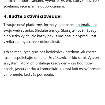
ďalších – odporúčaniami. Vytvorte systém, ktorý motivuje k
zdieľaniu, recenziám a odporúčaniam.
4. Buďte aktívni a zvedaví
Testujte nové platformy, formáty, kampane,
optimalizujte
svoju
web stránku
. Sledujte trendy. Skúšajte nové nápady –
nie všetko vyjde, ale každý pokus vás posunie vpred. Rast
vzniká z pohybu, nie z dokonalosti.
Trh sa mení rýchlejšie než kedykoľvek predtým. Ak chcete
rásť, nespoliehajte sa na to, že zákazníci prídu sami. Vytvorte
si systém, ktorý ich priťahuje každý deň – cez hodnotný
obsah, jasnú značku a komunikáciu, ktorá ľudí osloví presne
v momente, keď vás potrebujú.