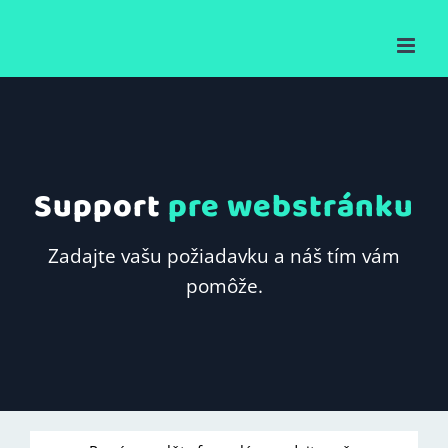
Skip
to
content
Support
pre webstránku
Zadajte vašu požiadavku a náš tím vám
pomôže.