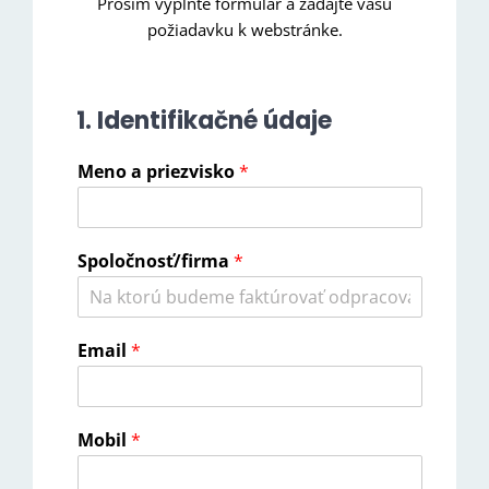
Prosím vyplňte formulár a zadajte vašu
požiadavku k webstránke.
1. Identifikačné údaje
Meno a priezvisko
*
Spoločnosť/firma
*
Email
*
Mobil
*