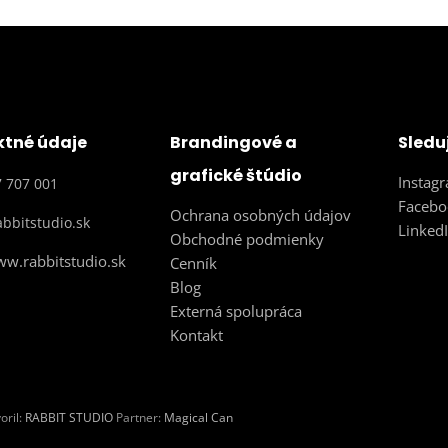
tné údaje
Brandingové a
Sledu
grafické štúdio
Instag
 707 001
Facebo
Ochrana osobných údajov
bbitstudio.sk
Linked
Obchodné podmienky
w.rabbitstudio.sk
Cenník
Blog
Externá spolupráca
Kontakt
oril:
RABBIT STUDIO
Partner:
Magical Can