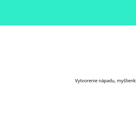
Skip
to
content
Vytvorenie nápadu, myšlienky