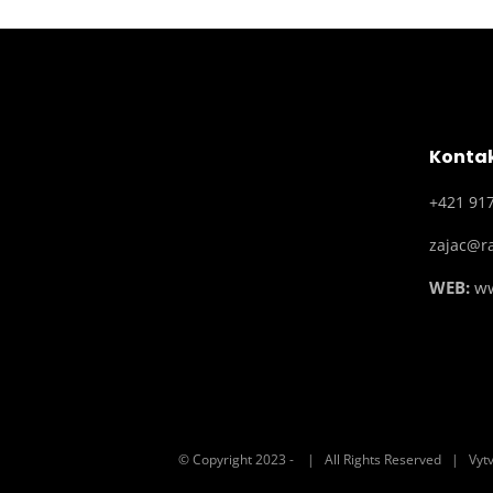
Kontak
+421 917
zajac@ra
WEB:
ww
© Copyright 2023 -
| All Rights Reserved | Vytv