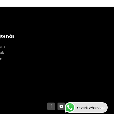
jte nás
ram
ok
In
Otvoriť WhatsApp
Facebook
YouTube
Instagram
Pinterest
LinkedIn