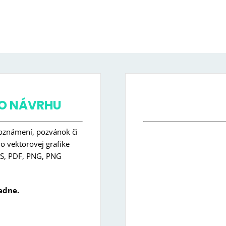
HO NÁVRHU
oznámení, pozvánok či
 vektorovej grafike
EPS, PDF, PNG, PNG
edne.