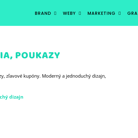
BRAND
WEBY
MARKETING
GRA
IA, POUKAZY
y, zľavové kupóny. Moderný a jednoduchý dizajn,
chý dizajn